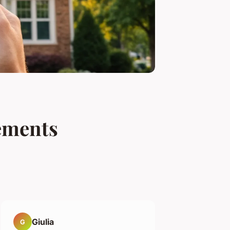
sements
Giulia
G